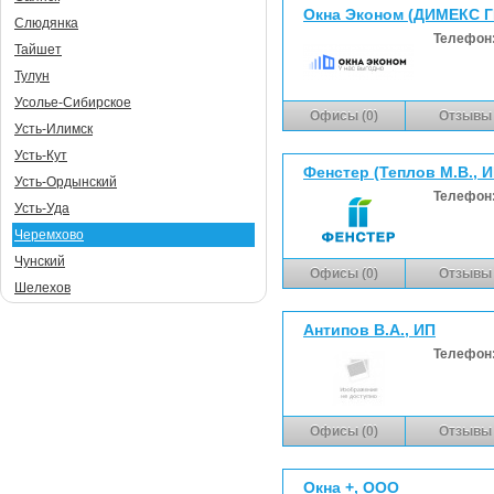
Окна Эконом (ДИМЕКС 
Слюдянка
Телефон
Тайшет
Тулун
Усолье-Сибирское
Офисы (0)
Отзывы 
Усть-Илимск
Усть-Кут
Фенстер (Теплов М.В., И
Усть-Ордынский
Телефон
Усть-Уда
Черемхово
Чунский
Офисы (0)
Отзывы 
Шелехов
Антипов В.А., ИП
Телефон
Офисы (0)
Отзывы 
Окна +, ООО