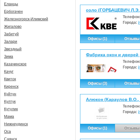
Еланцы
соло (ГОРБАЦЕВИЧ Л.Э.
Ербогачен
Телефон
Железногорск-Илимский
Города:
Жигалово
Забитуй
Офисы (1)
Отзывы 
Залари
Звездный
Фабрика окон и дверей 
Зима
Телефон
Казачинское
Города:
Качуг
Квиток
Офисы (3)
Отзывы 
Киренск
Куйтун
Алюкон (Караулов В.О.,
Култук
Телефон
Кутулик
Города:
Мама
Нижнеудинск
Офисы (1)
Отзывы 
Оса
Саянск