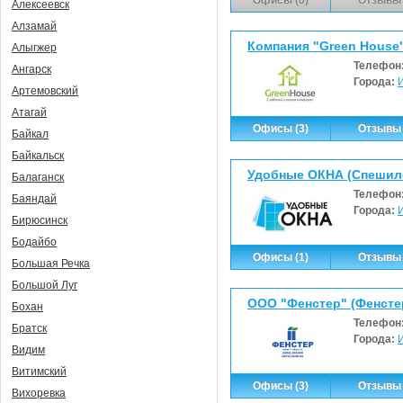
Алексеевск
Алзамай
Компания "Green Hous
Алыгжер
Телефон
Ангарск
Города:
Артемовский
Атагай
Офисы (3)
Отзывы 
Байкал
Байкальск
Удобные ОКНА (Спешило
Балаганск
Телефон
Баяндай
Города:
Бирюсинск
Бодайбо
Офисы (1)
Отзывы 
Большая Речка
Большой Луг
ООО "Фенстер" (Фенсте
Бохан
Телефон
Братск
Города:
Видим
Витимский
Офисы (3)
Отзывы 
Вихоревка