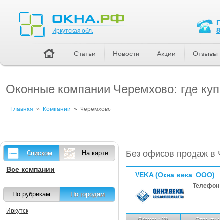
Иркутская обл.
8
Иркутская обл.
Статьи
Новости
Акции
Отзывы
Оконные компании Черемхово: где куп
Главная
»
Компании
»
Черемхово
Без офисов продаж в
Списком
На карте
Все компании
VEKA (Окна века, ООО)
Телефон
По рубрикам
По городам
Иркутск
Офисы (0)
Отзывы 