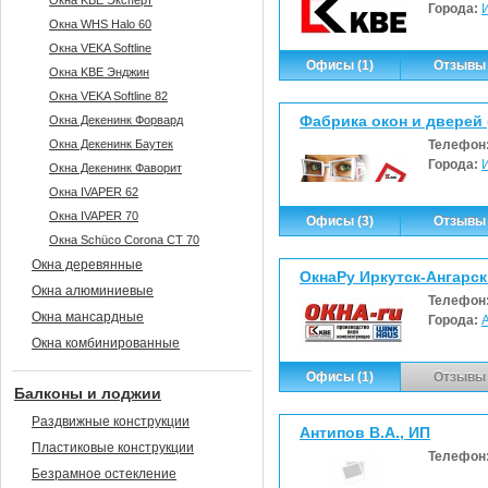
Окна KBE Эксперт
Города:
Окна WHS Halo 60
Окна VEKA Softline
Офисы (1)
Отзывы 
Окна KBE Энджин
Окна VEKA Softline 82
Фабрика окон и дверей 
Окна Декенинк Форвард
Окна Декенинк Баутек
Телефон
Города:
Окна Декенинк Фаворит
Окна IVAPER 62
Окна IVAPER 70
Офисы (3)
Отзывы 
Окна Sсhüco Corona CT 70
Окна деревянные
ОкнаРу Иркутск-Ангарск 
Окна алюминиевые
Телефон
Окна мансардные
Города:
Окна комбинированные
Офисы (1)
Отзывы 
Балконы и лоджии
Раздвижные конструкции
Антипов В.А., ИП
Пластиковые конструкции
Телефон
Безрамное остекление