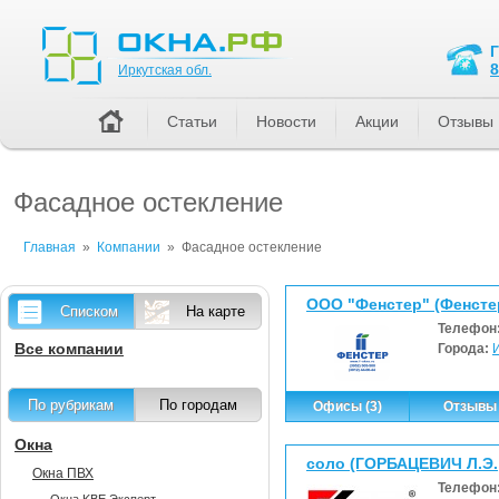
Иркутская обл.
8
Иркутская обл.
Статьи
Новости
Акции
Отзывы
Фасадное остекление
Главная
»
Компании
»
Фасадное остекление
ООО "Фенстер" (Фенсте
Списком
На карте
Телефон
Все компании
Города:
По рубрикам
По городам
Офисы (3)
Отзывы 
Окна
соло (ГОРБАЦЕВИЧ Л.Э.
Окна ПВХ
Телефон