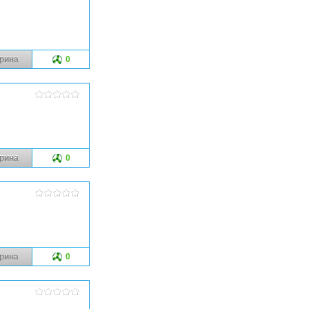
рина
0
рина
0
рина
0