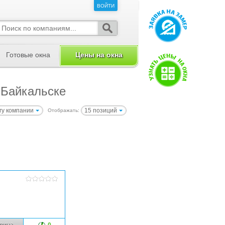
ВОЙТИ
ВОЙТИ
Готовые окна
Цены на окна
 Байкальске
гу компании
15 позиций
Отображать:
рина
0