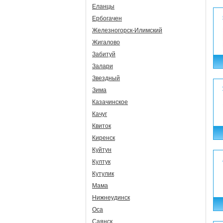
Еланцы
Ербогачен
Железногорск-Илимский
Жигалово
Забитуй
Залари
Звездный
Зима
Казачинское
Качуг
Квиток
Киренск
Куйтун
Култук
Кутулик
Мама
Нижнеудинск
Оса
Саянск