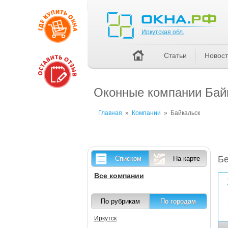
Иркутская обл.
Иркутская обл.
Статьи
Новос
Оконные компании Байк
Главная
»
Компании
»
Байкальск
Бе
Списком
На карте
Все компании
По рубрикам
По городам
Иркутск