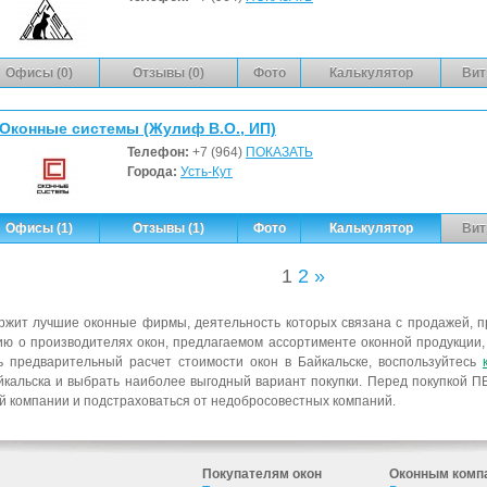
Офисы (0)
Отзывы (0)
Фото
Калькулятор
Вит
Оконные системы (Жулиф В.О., ИП)
Телефон:
+7 (964)
ПОКАЗАТЬ
Города:
Усть-Кут
Офисы (1)
Отзывы (1)
Фото
Калькулятор
Вит
1
2
»
ржит лучшие оконные фирмы, деятельность которых связана с продажей, п
ию о производителях окон, предлагаемом ассортименте оконной продукции
ь предварительный расчет стоимости окон в Байкальске, воспользуйтесь
кальска и выбрать наиболее выгодный вариант покупки. Перед покупкой ПВ
й компании и подстраховаться от недобросовестных компаний.
Покупателям окон
Оконным комп