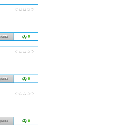
рина
0
рина
0
рина
0