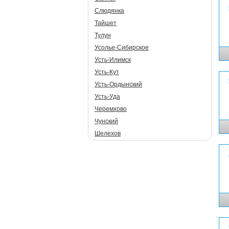
Слюдянка
Тайшет
Тулун
Усолье-Сибирское
Усть-Илимск
Усть-Кут
Усть-Ордынский
Усть-Уда
Черемхово
Чунский
Шелехов