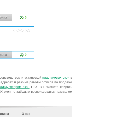
рина
0
рина
0
роизводством и установкой
пластиковых окон
в
, адресах и режиме работы офисов по продаже
калькулятором окон
ПВХ. Вы сможете собрать
Х окон не забудьте воспользоваться разделом
аниям
О нас