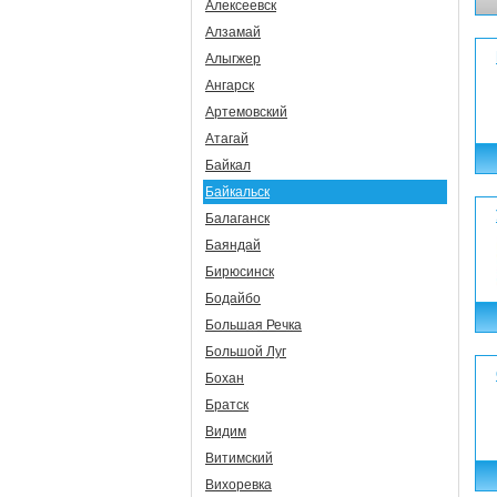
Алексеевск
Алзамай
Алыгжер
Ангарск
Артемовский
Атагай
Байкал
Байкальск
Балаганск
Баяндай
Бирюсинск
Бодайбо
Большая Речка
Большой Луг
Бохан
Братск
Видим
Витимский
Вихоревка