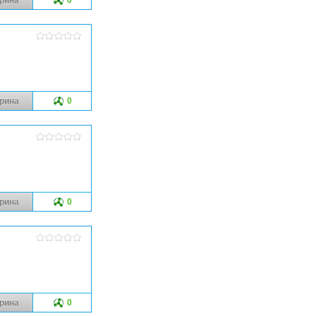
рина
0
рина
0
рина
0