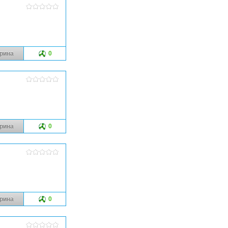
рина
0
рина
0
рина
0