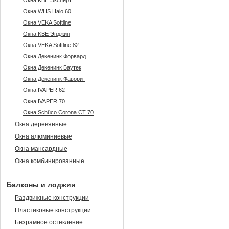
Окна KBE Эксперт
Окна WHS Halo 60
Окна VEKA Softline
Окна KBE Энджин
Окна VEKA Softline 82
Окна Декенинк Форвард
Окна Декенинк Баутек
Окна Декенинк Фаворит
Окна IVAPER 62
Окна IVAPER 70
Окна Sсhüco Corona CT 70
Окна деревянные
Окна алюминиевые
Окна мансардные
Окна комбинированные
Балконы и лоджии
Раздвижные конструкции
Пластиковые конструкции
Безрамное остекление