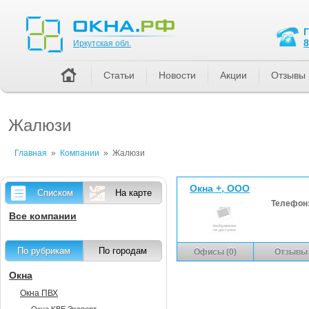
Иркутская обл.
8
Иркутская обл.
Статьи
Новости
Акции
Отзывы
Жалюзи
Главная
»
Компании
»
Жалюзи
Окна +, ООО
Списком
На карте
Телефон
Все компании
По рубрикам
По городам
Офисы (0)
Отзывы 
Окна
Окна ПВХ