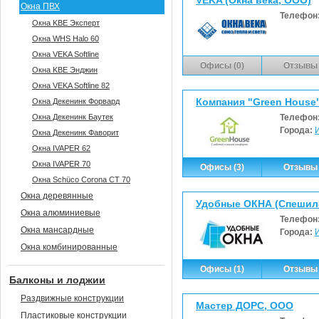
VEKA (Окна века, ООО)
Окна ПВХ
Телефон
Окна KBE Эксперт
Окна WHS Halo 60
Окна VEKA Softline
Офисы (0)
Отзывы 
Окна KBE Энджин
Окна VEKA Softline 82
Компания "Green Hous
Окна Декенинк Форвард
Окна Декенинк Баутек
Телефон
Города:
Окна Декенинк Фаворит
Окна IVAPER 62
Окна IVAPER 70
Офисы (3)
Отзывы 
Окна Sсhüco Corona CT 70
Окна деревянные
Удобные ОКНА (Спешило
Окна алюминиевые
Телефон
Окна мансардные
Города:
Окна комбинированные
Офисы (1)
Отзывы 
Балконы и лоджии
Раздвижные конструкции
Мастер ДОРС, ООО
Пластиковые конструкции