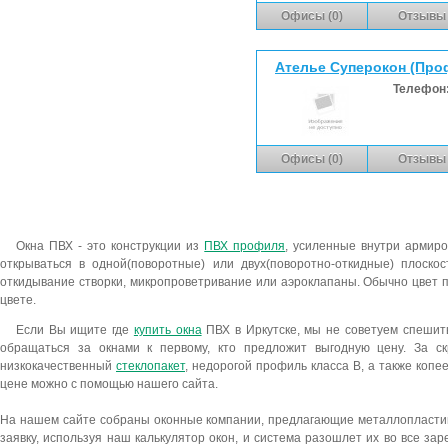
Офисы (0)
Отзывы 
Ателье Суперокон (Про
Телефон
Офисы (0)
Отзывы 
Окна ПВХ - это конструкции из
ПВХ профиля
, усиленные внутри армиро
открываться в одной(поворотные) или двух(поворотно-откидные) плоско
откидывание створки, микропроветривание или аэроклапаны. Обычно цвет п
цвете.
Если Вы ищите где
купить окна
ПВХ в Иркутске, мы не советуем спешить
обращаться за окнами к первому, кто предложит выгодную цену. За ск
низкокачественный
стеклопакет
, недорогой профиль класса В, а также коп
цене можно с помощью нашего сайта.
На нашем сайте собраны оконные компании, предлагающие металлопластико
заявку, используя наш калькулятор окон, и система разошлет их во все з