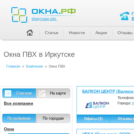
Иркутская обл.
8
Иркутская обл.
Статьи
Новости
Акции
Отзывы
Окна ПВХ в Иркутске
Главная
»
Компании
»
Окна ПВХ
БАЛКОН ЦЕНТР (Балкон 
Списком
На карте
Телефон
Все компании
Города:
По рубрикам
По городам
Офисы (2)
Отзывы (
Окна