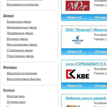
Телефон
Безрамное остекление
Города:
Двери
Офисы (1)
Отзывы 
Балконные двери
Межкомнатные двери
ООО "Фенстер" (Фенсте
Деревянные двери
Телефон
Входные двери
Города:
Металлические двери
Стеклянные двери
Офисы (3)
Отзывы 
Пластиковые двери
соло (ГОРБАЦЕВИЧ Л.Э.
Фасады
Телефон
Фасадное остекление
Города:
Вентилируемые фасады
Офисы (1)
Отзывы 
Услуги
Монтаж окон
Фабрика окон и дверей 
Отделка окон
Телефон