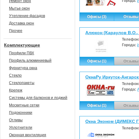
Города:
Ремонт окон
Мытье окон
Утепление фасадов
Офисы (3)
Отзывы 
Доставка окон
Прочее
Алюкон (Караулов В.О.,
Телефон
Комплектующие
Города:
Профили ПВХ
Профиль алюминиевый
Офисы (1)
Отзывы 
Фурнитура окна
Стекло
ОкнаРу Иркутск-Ангарск 
Стеклопакеты
Телефон
Города:
Крепеж
Системы для балконов и лоджий
Москитные сетки
Офисы (1)
Отзывы 
Подоконники
Отливы
Окна Эконом (ДИМЕКС 
Уплотнители
Телефон
Оконная вентиляция