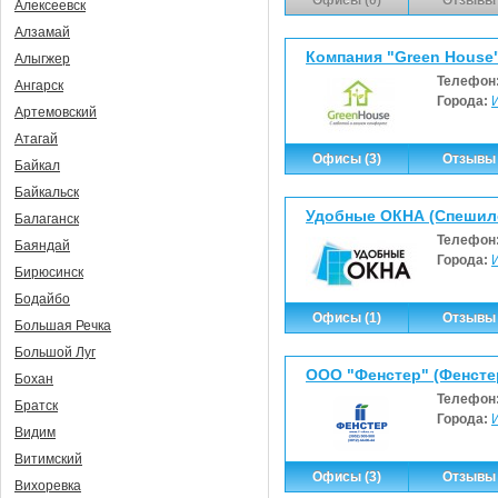
Алексеевск
Алзамай
Компания "Green Hous
Алыгжер
Телефон
Ангарск
Города:
Артемовский
Атагай
Офисы (3)
Отзывы 
Байкал
Байкальск
Удобные ОКНА (Спешило
Балаганск
Телефон
Баяндай
Города:
Бирюсинск
Бодайбо
Офисы (1)
Отзывы 
Большая Речка
Большой Луг
ООО "Фенстер" (Фенсте
Бохан
Телефон
Братск
Города:
Видим
Витимский
Офисы (3)
Отзывы 
Вихоревка