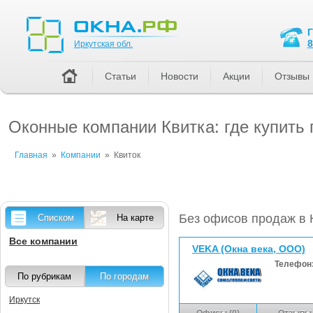
Иркутская обл.
8
Иркутская обл.
Статьи
Новости
Акции
Отзывы
Оконные компании Квитка: где купить 
Главная
»
Компании
»
Квиток
Без офисов продаж в 
Списком
На карте
Все компании
VEKA (Окна века, ООО)
Телефон
По рубрикам
По городам
Иркутск
Офисы (0)
Отзывы 