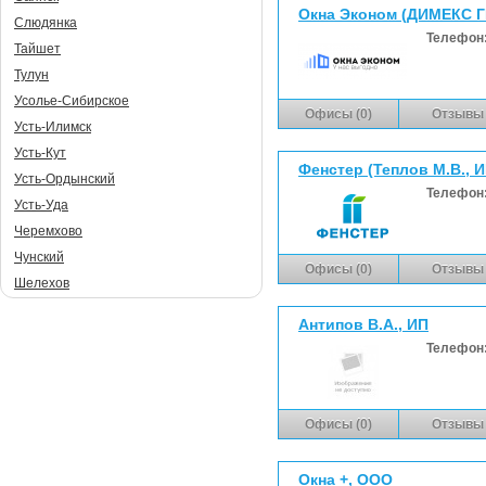
Окна Эконом (ДИМЕКС 
Слюдянка
Телефон
Тайшет
Тулун
Усолье-Сибирское
Офисы (0)
Отзывы 
Усть-Илимск
Усть-Кут
Фенстер (Теплов М.В., И
Усть-Ордынский
Телефон
Усть-Уда
Черемхово
Чунский
Офисы (0)
Отзывы 
Шелехов
Антипов В.А., ИП
Телефон
Офисы (0)
Отзывы 
Окна +, ООО