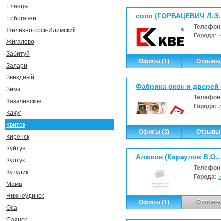
Еланцы
соло (ГОРБАЦЕВИЧ Л.Э.
Ербогачен
Телефон
Железногорск-Илимский
Города:
Жигалово
Забитуй
Офисы (1)
Отзывы 
Залари
Звездный
Фабрика окон и дверей 
Зима
Телефон
Казачинское
Города:
Качуг
Квиток
Офисы (3)
Отзывы 
Киренск
Куйтун
Алюкон (Караулов В.О.,
Култук
Телефон
Кутулик
Города:
Мама
Нижнеудинск
Офисы (1)
Отзывы 
Оса
Саянск