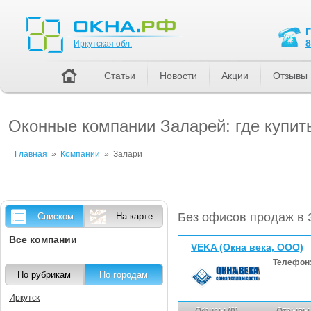
Иркутская обл.
8
Иркутская обл.
Статьи
Новости
Акции
Отзывы
Оконные компании Заларей: где купит
Главная
»
Компании
»
Залари
Без офисов продаж в 
Списком
На карте
Все компании
VEKA (Окна века, ООО)
Телефон
По рубрикам
По городам
Иркутск
Офисы (0)
Отзывы 