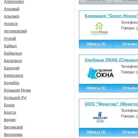
Алексеевск
Алзамай
Компания "Green Hous
Алыгжер
Телефон
Ангарск
Города:
Артемовский
Атагай
Офисы (3)
Отзывы 
Байкал
Байкальск
Удобные ОКНА (Спешило
Балаганск
Телефон
Баяндай
Города:
Бирюсинск
Бодайбо
Офисы (1)
Отзывы 
Большая Речка
Большой Луг
ООО "Фенстер" (Фенсте
Бохан
Телефон
Братск
Города:
Видим
Витимский
Офисы (3)
Отзывы 
Вихоревка