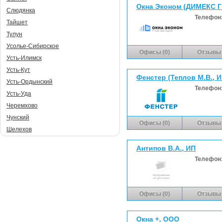
Окна Эконом (ДИМЕКС 
Слюдянка
Телефон
Тайшет
Тулун
Усолье-Сибирское
Офисы (0)
Отзывы 
Усть-Илимск
Усть-Кут
Фенстер (Теплов М.В., И
Усть-Ордынский
Телефон
Усть-Уда
Черемхово
Чунский
Офисы (0)
Отзывы 
Шелехов
Антипов В.А., ИП
Телефон
Офисы (0)
Отзывы 
Окна +, ООО