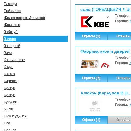
Еланцы
соло (ГОРБАЦЕВИЧ Л.Э.
Ербогачен
Телефон
Железногорск-Илимский
Города:
Жигалово
Забитуй
Офисы (1)
Отзывы 
Залари
Звездный
Фабрика окон и дверей 
Зима
Телефон
Казачинское
Города:
Качуг
Квиток
Офисы (3)
Отзывы 
Киренск
Куйтун
Алюкон (Караулов В.О.,
Култук
Телефон
Кутулик
Города:
Мама
Нижнеудинск
Офисы (1)
Отзывы 
Оса
Саянск