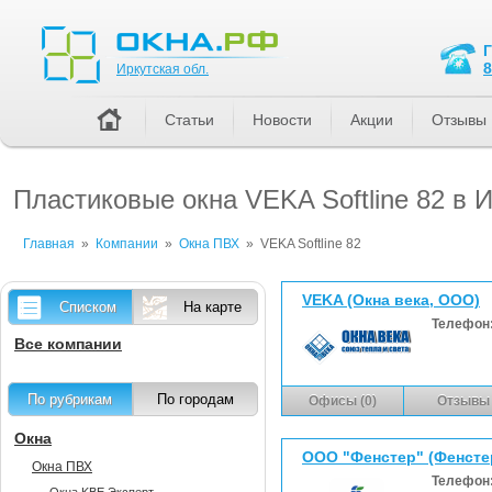
Иркутская обл.
8
Иркутская обл.
Статьи
Новости
Акции
Отзывы
Пластиковые окна VEKA Softline 82 в 
Главная
»
Компании
»
Окна ПВХ
»
VEKA Softline 82
VEKA (Окна века, ООО)
Списком
На карте
Телефон
Все компании
По рубрикам
По городам
Офисы (0)
Отзывы 
Окна
ООО "Фенстер" (Фенсте
Окна ПВХ
Телефон