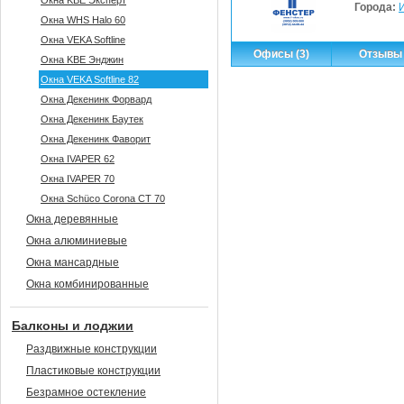
Окна KBE Эксперт
Города:
Окна WHS Halo 60
Окна VEKA Softline
Офисы (3)
Отзывы 
Окна KBE Энджин
Окна VEKA Softline 82
Окна Декенинк Форвард
Окна Декенинк Баутек
Окна Декенинк Фаворит
Окна IVAPER 62
Окна IVAPER 70
Окна Sсhüco Corona CT 70
Окна деревянные
Окна алюминиевые
Окна мансардные
Окна комбинированные
Балконы и лоджии
Раздвижные конструкции
Пластиковые конструкции
Безрамное остекление