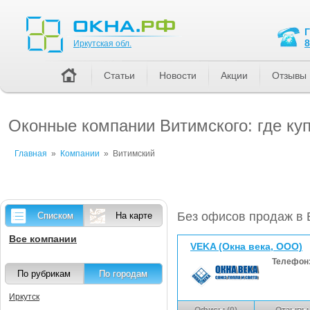
Иркутская обл.
8
Иркутская обл.
Статьи
Новости
Акции
Отзывы
Оконные компании Витимского: где ку
Главная
»
Компании
»
Витимский
Без офисов продаж в 
Списком
На карте
Все компании
VEKA (Окна века, ООО)
Телефон
По рубрикам
По городам
Иркутск
Офисы (0)
Отзывы 