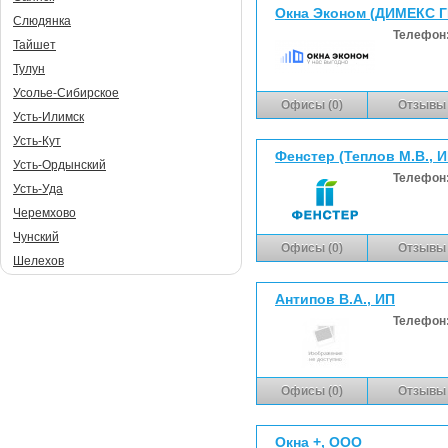
Окна Эконом (ДИМЕКС 
Слюдянка
Телефон
Тайшет
Тулун
Усолье-Сибирское
Офисы (0)
Отзывы 
Усть-Илимск
Усть-Кут
Фенстер (Теплов М.В., И
Усть-Ордынский
Телефон
Усть-Уда
Черемхово
Чунский
Офисы (0)
Отзывы 
Шелехов
Антипов В.А., ИП
Телефон
Офисы (0)
Отзывы 
Окна +, ООО