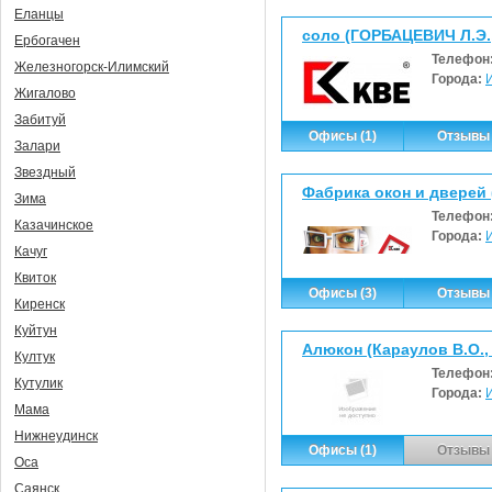
Еланцы
соло (ГОРБАЦЕВИЧ Л.Э.
Ербогачен
Телефон
Железногорск-Илимский
Города:
Жигалово
Забитуй
Офисы (1)
Отзывы 
Залари
Звездный
Фабрика окон и дверей 
Зима
Телефон
Казачинское
Города:
Качуг
Квиток
Офисы (3)
Отзывы 
Киренск
Куйтун
Алюкон (Караулов В.О.,
Култук
Телефон
Кутулик
Города:
Мама
Нижнеудинск
Офисы (1)
Отзывы 
Оса
Саянск