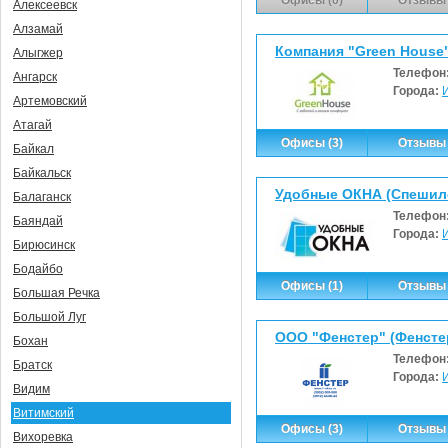
Алексеевск
Алзамай
Компания "Green Hous
Алыгжер
Телефон
Ангарск
Города:
Артемовский
Атагай
Офисы (3)
Отзывы 
Байкал
Байкальск
Удобные ОКНА (Спешило
Балаганск
Телефон
Баяндай
Города:
Бирюсинск
Бодайбо
Офисы (1)
Отзывы 
Большая Речка
Большой Луг
ООО "Фенстер" (Фенсте
Бохан
Телефон
Братск
Города:
Видим
Витимский
Офисы (3)
Отзывы 
Вихоревка