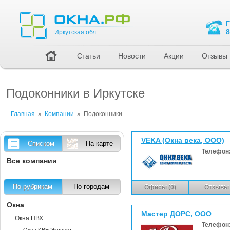
Иркутская обл.
8
Иркутская обл.
Статьи
Новости
Акции
Отзывы
Подоконники в Иркутске
Главная
»
Компании
»
Подоконники
VEKA (Окна века, ООО)
Списком
На карте
Телефон
Все компании
По рубрикам
По городам
Офисы (0)
Отзывы 
Окна
Мастер ДОРС, ООО
Окна ПВХ
Телефон