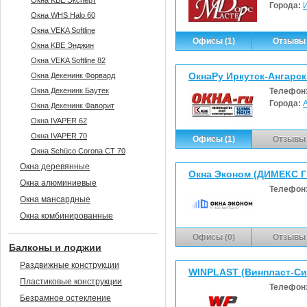
Окна KBE Эксперт
Города:
Окна WHS Halo 60
Окна VEKA Softline
Офисы (1)
Отзывы 
Окна KBE Энджин
Окна VEKA Softline 82
ОкнаРу Иркутск-Ангарск 
Окна Декенинк Форвард
Окна Декенинк Баутек
Телефон
Города:
Окна Декенинк Фаворит
Окна IVAPER 62
Окна IVAPER 70
Офисы (1)
Отзывы 
Окна Sсhüco Corona CT 70
Окна деревянные
Окна Эконом (ДИМЕКС 
Окна алюминиевые
Телефон
Окна мансардные
Окна комбинированные
Офисы (0)
Отзывы 
Балконы и лоджии
Раздвижные конструкции
WINPLAST (Винпласт-Си
Пластиковые конструкции
Телефон
Безрамное остекление