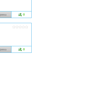
рина
0
рина
0