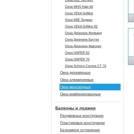
Окна KBE Эксперт
Окна WHS Halo 60
Окна VEKA Softline
Окна KBE Энджин
Окна VEKA Softline 82
Окна Декенинк Форвард
Окна Декенинк Баутек
Окна Декенинк Фаворит
Окна IVAPER 62
Окна IVAPER 70
Окна Sсhüco Corona CT 70
Окна деревянные
Окна алюминиевые
Окна мансардные
Окна комбинированные
Балконы и лоджии
Раздвижные конструкции
Пластиковые конструкции
Безрамное остекление