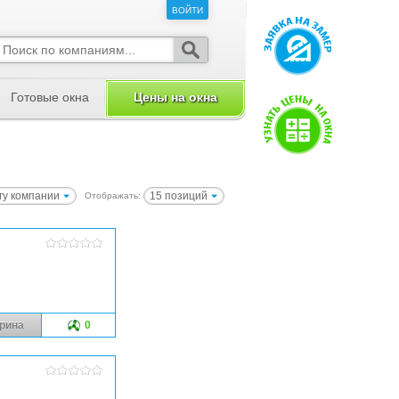
ВОЙТИ
ВОЙТИ
Готовые окна
Цены на окна
гу компании
15 позиций
Отображать:
рина
0