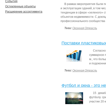
События
В рамках мероприятия были п
Остекленные объекты
и эксплуатации зданий, в том ч
Расширение ассортимента
тенденции в сфере «зеленого» с
объектов недвижимости. С докл
профессионального сообщества и
Теги:
Оконная Отрасль
Поставки пластиковы
Согласно
суммарное 
м., что бол
и подоконник
Теги:
Оконная Отрасль
Футбол и окна - это н
15 дека
футболу ср
участие 20 