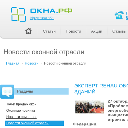
Иркутская обл.
8
Иркутская обл.
Статьи
Новости
Акции
Отзывы
Новости оконной отрасли
Главная
»
Новости
»
Новости оконной отрасли
ЭКСПЕРТ REHAU ОБ
ЗДАНИЙ
Разделы
27 октяб
Точки продаж окон
«Проблем
энергосб
Оконные новинки
инициати
Новости компании
строител
Новости оконной отрасли
Федерации.