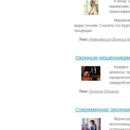
К концу 
маркиров
энергоэффек
Маркиров
видах техники.
Сначала это буду
продукция.
Теги:
Информация Оконных К
Оконным мошенникам
Недавно 
вопросах п
юридическо
завидной ре
Теги:
Оконная Отрасль
Современная оконная
Фурниту
выполняющ
особеннос