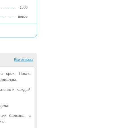
1500
новое
Все отзывы
в срок. После
териалам.
ъясняли каждый
дела.
вки балкона, с
ию.